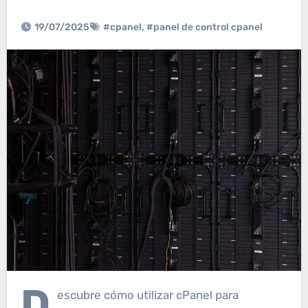
19/07/2025
#cpanel
,
#panel de control cpanel
D
escubre cómo utilizar cPanel para