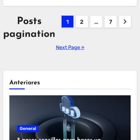
Posts
1
2
…
7
pagination
Next Page »
Anteriores
General